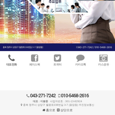
대표전화
페이스북
트위터
카카오톡
카스공유
043-271-7242
010-5468-2616
대표 : 이봉중
사업자번호 : 301-13-82924
충북 청주시 상당구 월평로238번길 3-7 (용암동) 우진정보통신
홈으로
상단으로